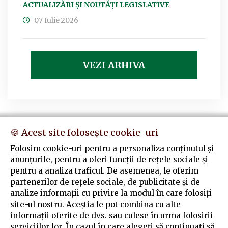
ACTUALIZĂRI ȘI NOUTĂȚI LEGISLATIVE
07 Iulie 2026
VEZI ARHIVA
Contact
🍪 Acest site folosește cookie-uri
Folosim cookie-uri pentru a personaliza conținutul și
Str. Doinei 1A, Alba Iulia, cod poştal 510138
anunțurile, pentru a oferi funcții de rețele sociale și
pentru a analiza traficul. De asemenea, le oferim
+4025 881 33 11
partenerilor de rețele sociale, de publicitate și de
analize informații cu privire la modul în care folosiți
contact@alba.colegfarm.ro
site-ul nostru. Aceștia le pot combina cu alte
informații oferite de dvs. sau culese în urma folosirii
serviciilor lor. În cazul în care alegeți să continuați să