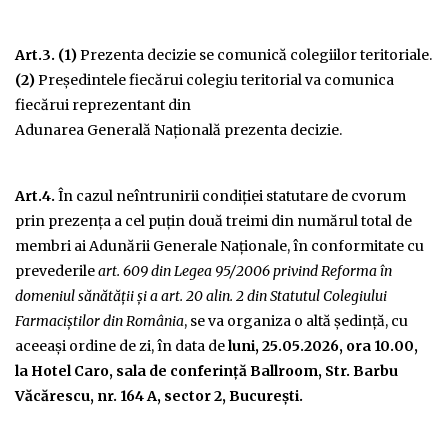
Art.3. (1)
Prezenta decizie se comunică colegiilor teritoriale.
(2)
Preşedintele fiecărui colegiu teritorial va comunica
fiecărui reprezentant din
Adunarea Generală Națională prezenta decizie.
Art.4.
În cazul neîntrunirii condiției statutare de cvorum
prin prezenţa a cel puțin două treimi din numărul total de
membri ai Adunării Generale Naţionale, în conformitate cu
prevederile
art. 609 din Legea 95/2006 privind Reforma în
domeniul sănătăţii şi a art. 20 alin. 2 din Statutul Colegiului
Farmaciştilor din România
, se va organiza o altă şedinţă, cu
aceeași ordine de zi, în data de
luni, 25.05.2026, ora 10.00,
la Hotel Caro, sala de conferinţă Ballroom, Str. Barbu
Văcărescu, nr. 164 A, sector 2, Bucureşti.