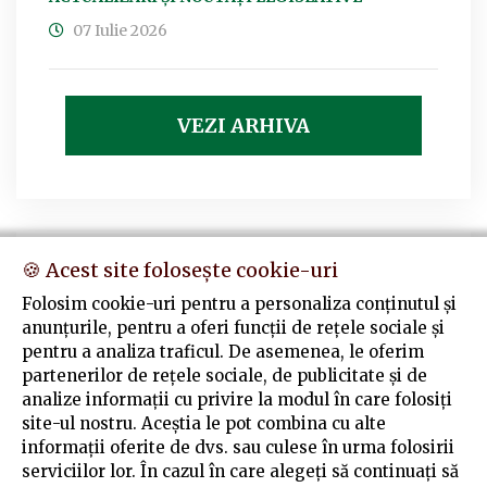
07 Iulie 2026
VEZI ARHIVA
Contact
🍪 Acest site folosește cookie-uri
Folosim cookie-uri pentru a personaliza conținutul și
Str. Doinei 1A, Alba Iulia, cod poştal 510138
anunțurile, pentru a oferi funcții de rețele sociale și
pentru a analiza traficul. De asemenea, le oferim
+4025 881 33 11
partenerilor de rețele sociale, de publicitate și de
analize informații cu privire la modul în care folosiți
contact@alba.colegfarm.ro
site-ul nostru. Aceștia le pot combina cu alte
informații oferite de dvs. sau culese în urma folosirii
serviciilor lor. În cazul în care alegeți să continuați să