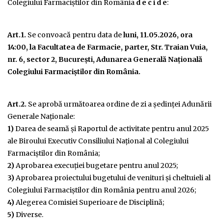
Colegiului Farmaciştilor din România
d e c i d e
:
Art.1.
Se convoacă pentru data de
luni, 11.05.2026, ora
14:00, la Facultatea de Farmacie, parter, Str. Traian Vuia,
nr. 6, sector 2, Bucureşti, Adunarea Generală Națională
Colegiului Farmaciştilor din România.
Art.2.
Se aprobă următoarea ordine de zi a şedinţei Adunării
Generale Naționale:
1)
Darea de seamă și Raportul de activitate pentru anul 2025
ale Biroului Executiv Consiliului Național al Colegiului
Farmaciştilor din România;
2)
Aprobarea execuţiei bugetare pentru anul 2025;
3)
Aprobarea proiectului bugetului de venituri şi cheltuieli al
Colegiului Farmaciştilor din România pentru anul 2026;
4)
Alegerea Comisiei Superioare de Disciplină;
5)
Diverse.