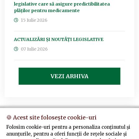
legislative care să asigure predictibilitatea
plăților pentru medicamente
15 Iulie 2026
ACTUALIZĂRI ȘI NOUTĂȚI LEGISLATIVE
07 Iulie 2026
VEZI ARHIVA
Contact
🍪 Acest site folosește cookie-uri
Folosim cookie-uri pentru a personaliza conținutul și
Str. Doinei 1A, Alba Iulia, cod poştal 510138
anunțurile, pentru a oferi funcții de rețele sociale și