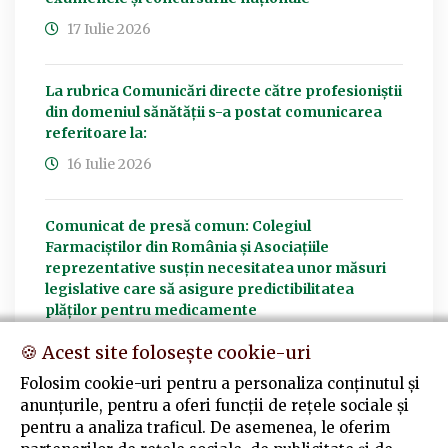
17 Iulie 2026
La rubrica Comunicări directe către profesioniștii
din domeniul sănătății s-a postat comunicarea
referitoare la:
16 Iulie 2026
Comunicat de presă comun: Colegiul
Farmaciștilor din România și Asociațiile
reprezentative susțin necesitatea unor măsuri
legislative care să asigure predictibilitatea
plăților pentru medicamente
15 Iulie 2026
🍪 Acest site folosește cookie-uri
Folosim cookie-uri pentru a personaliza conținutul și
ACTUALIZĂRI ȘI NOUTĂȚI LEGISLATIVE
anunțurile, pentru a oferi funcții de rețele sociale și
pentru a analiza traficul. De asemenea, le oferim
07 Iulie 2026