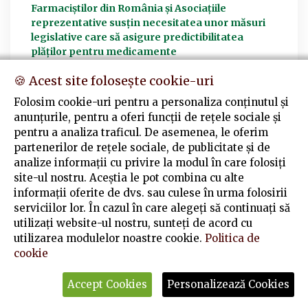
Farmaciștilor din România și Asociațiile
reprezentative susțin necesitatea unor măsuri
legislative care să asigure predictibilitatea
plăților pentru medicamente
15 Iulie 2026
🍪 Acest site folosește cookie-uri
Folosim cookie-uri pentru a personaliza conținutul și
ACTUALIZĂRI ȘI NOUTĂȚI LEGISLATIVE
anunțurile, pentru a oferi funcții de rețele sociale și
pentru a analiza traficul. De asemenea, le oferim
07 Iulie 2026
partenerilor de rețele sociale, de publicitate și de
analize informații cu privire la modul în care folosiți
site-ul nostru. Aceștia le pot combina cu alte
informații oferite de dvs. sau culese în urma folosirii
VEZI ARHIVA
serviciilor lor. În cazul în care alegeți să continuați să
utilizați website-ul nostru, sunteți de acord cu
utilizarea modulelor noastre cookie.
Politica de
cookie
© Copyright
2026
Colegiul Farmaciștilor Constanța
. Toate
Accept Cookies
Personalizează Cookies
drepturile rezervate