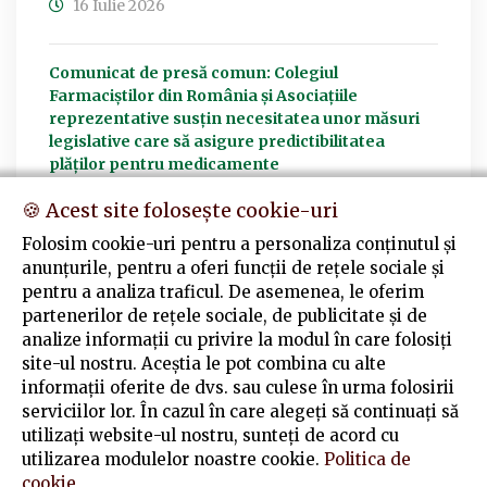
16 Iulie 2026
Comunicat de presă comun: Colegiul
Farmaciștilor din România și Asociațiile
reprezentative susțin necesitatea unor măsuri
legislative care să asigure predictibilitatea
plăților pentru medicamente
15 Iulie 2026
🍪 Acest site folosește cookie-uri
Folosim cookie-uri pentru a personaliza conținutul și
ACTUALIZĂRI ȘI NOUTĂȚI LEGISLATIVE
anunțurile, pentru a oferi funcții de rețele sociale și
pentru a analiza traficul. De asemenea, le oferim
07 Iulie 2026
partenerilor de rețele sociale, de publicitate și de
analize informații cu privire la modul în care folosiți
site-ul nostru. Aceștia le pot combina cu alte
informații oferite de dvs. sau culese în urma folosirii
VEZI ARHIVA
serviciilor lor. În cazul în care alegeți să continuați să
utilizați website-ul nostru, sunteți de acord cu
utilizarea modulelor noastre cookie.
Politica de
cookie